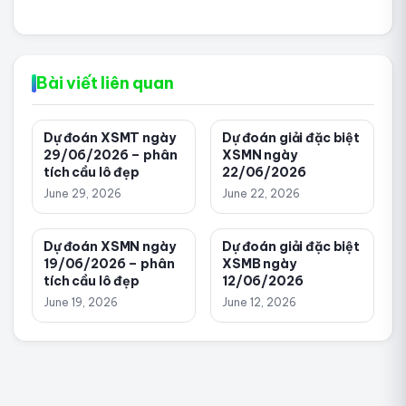
Bài viết liên quan
Dự đoán XSMT ngày
Dự đoán giải đặc biệt
29/06/2026 – phân
XSMN ngày
tích cầu lô đẹp
22/06/2026
June 29, 2026
June 22, 2026
Dự đoán XSMN ngày
Dự đoán giải đặc biệt
19/06/2026 – phân
XSMB ngày
tích cầu lô đẹp
12/06/2026
June 19, 2026
June 12, 2026