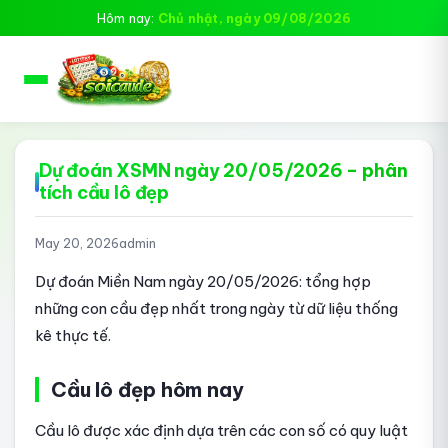
Hôm nay:
Chủ nhật, ngày 09/08/2026
Dự đoán XSMN ngày 20/05/2026 – phân
tích cầu lô đẹp
May 20, 2026
admin
Dự đoán Miền Nam ngày 20/05/2026: tổng hợp
những con cầu đẹp nhất trong ngày từ dữ liệu thống
kê thực tế.
Cầu lô đẹp hôm nay
Cầu lô được xác định dựa trên các con số có quy luật