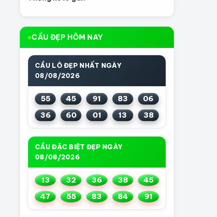
CẦU ĐẸP HÔM NAY
CẦU LÔ ĐẸP NHẤT NGÀY
08/08/2026
55
45
91
83
06
36
60
01
13
38
CẦU ĐẶC BIỆT ĐẸP NGÀY
08/08/2026
13
32
36
38
45
47
55
83
84
91