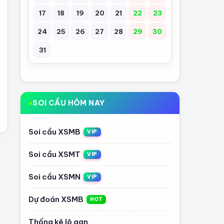
17
18
19
20
21
22
23
24
25
26
27
28
29
30
31
SOI CẦU HÔM NAY
Soi cầu XSMB
VIP
Soi cầu XSMT
VIP
Soi cầu XSMN
VIP
Dự đoán XSMB
HOT
Thống kê lô gan