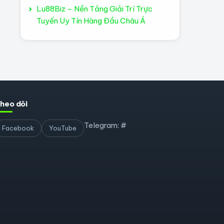
Lu88Biz – Nền Tảng Giải Trí Trực
Tuyến Uy Tín Hàng Đầu Châu Á
heo dõi
Telegram: #
Facebook
YouTube