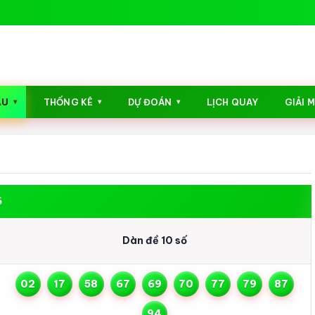
ẦU
THỐNG KÊ
DỰ ĐOÁN
LỊCH QUAY
GIẢI 
6
Dàn đề 10 số
02
17
58
67
69
70
77
79
87
94