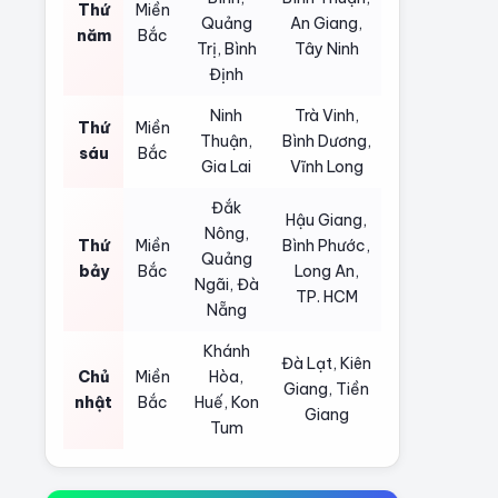
Thứ
Miền
Quảng
An Giang,
năm
Bắc
Trị, Bình
Tây Ninh
Định
Ninh
Trà Vinh,
Thứ
Miền
Thuận,
Bình Dương,
sáu
Bắc
Gia Lai
Vĩnh Long
Đắk
Hậu Giang,
Nông,
Thứ
Miền
Bình Phước,
Quảng
bảy
Bắc
Long An,
Ngãi, Đà
TP. HCM
Nẵng
Khánh
Đà Lạt, Kiên
Chủ
Miền
Hòa,
Giang, Tiền
nhật
Bắc
Huế, Kon
Giang
Tum