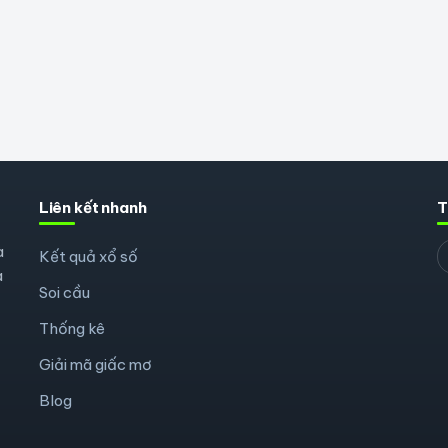
Liên kết nhanh
T
à
Kết quả xổ số
a
Soi cầu
Thống kê
Giải mã giấc mơ
Blog