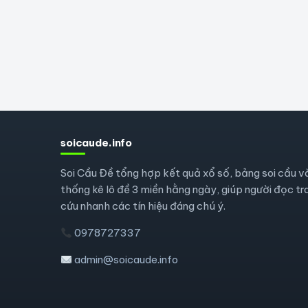
soicaude.info
Soi Cầu Đề tổng hợp kết quả xổ số, bảng soi cầu v
thống kê lô đề 3 miền hằng ngày, giúp người đọc tr
cứu nhanh các tín hiệu đáng chú ý.
0978727337
admin@soicaude.info