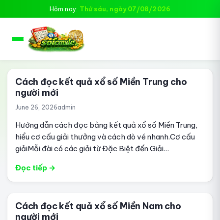
Hôm nay:
Thứ sáu, ngày 07/08/2026
Cách đọc kết quả xổ số Miền Trung cho
người mới
June 26, 2026
admin
Hướng dẫn cách đọc bảng kết quả xổ số Miền Trung,
hiểu cơ cấu giải thưởng và cách dò vé nhanh.Cơ cấu
giảiMỗi đài có các giải từ Đặc Biệt đến Giải…
Đọc tiếp →
Cách đọc kết quả xổ số Miền Nam cho
người mới