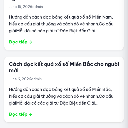
June 16, 2026
admin
Hướng dẫn cách đọc bảng kết quả xổ số Miền Nam,
hiểu cơ cấu giải thưởng và cách dò vé nhanh.Cơ cấu
giảiMỗi đài có các giải từ Đặc Biệt đến Giải…
Đọc tiếp →
Cách đọc kết quả xổ số Miền Bắc cho người
mới
June 6, 2026
admin
Hướng dẫn cách đọc bảng kết quả xổ số Miền Bắc,
hiểu cơ cấu giải thưởng và cách dò vé nhanh.Cơ cấu
giảiMỗi đài có các giải từ Đặc Biệt đến Giải…
Đọc tiếp →