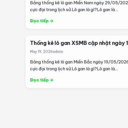
Bảng thống kê lô gan Miền Nam ngày 29/05/2026 
cực đại trong lịch sử.Lô gan là gì?Lô gan là…
Đọc tiếp →
Thống kê lô gan XSMB cập nhật ngày
May 19, 2026
admin
Bảng thống kê lô gan Miền Bắc ngày 19/05/2026 
cực đại trong lịch sử.Lô gan là gì?Lô gan là…
Đọc tiếp →