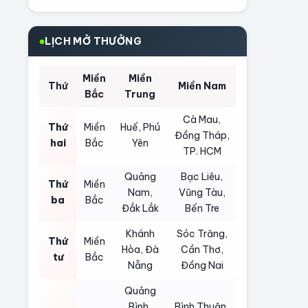
LỊCH MỞ THƯỞNG
Miền
Miền
Thứ
Miền Nam
Bắc
Trung
Cà Mau,
Thứ
Miền
Huế, Phú
Đồng Tháp,
hai
Bắc
Yên
TP. HCM
Quảng
Bạc Liêu,
Thứ
Miền
Nam,
Vũng Tàu,
ba
Bắc
Đắk Lắk
Bến Tre
Khánh
Sóc Trăng,
Thứ
Miền
Hòa, Đà
Cần Thơ,
tư
Bắc
Nẵng
Đồng Nai
Quảng
Bình,
Bình Thuận,